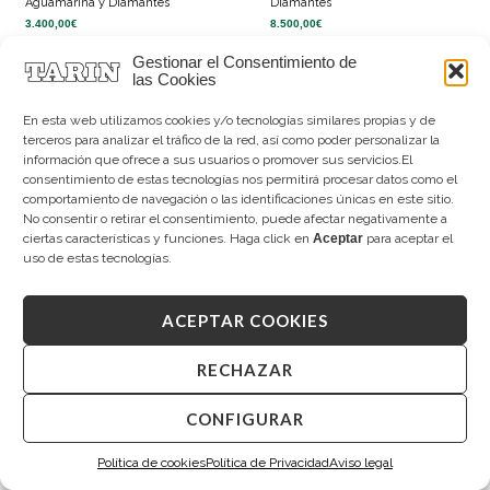
Aguamarina y Diamantes
Diamantes
3.400,00
€
8.500,00
€
Gestionar el Consentimiento de
las Cookies
En esta web utilizamos cookies y/o tecnologías similares propias y de
terceros para analizar el tráfico de la red, así como poder personalizar la
información que ofrece a sus usuarios o promover sus servicios.El
CONSTITUCIÓN
consentimiento de estas tecnologías nos permitirá procesar datos como el
comportamiento de navegación o las identificaciones únicas en este sitio.
Paseo de la Constitución 21
No consentir o retirar el consentimiento, puede afectar negativamente a
constitucion@tarin.es
976 233 088
ciertas características y funciones. Haga click en
Aceptar
para aceptar el
637 177 080
uso de estas tecnologías.
ACEPTAR COOKIES
SAGASTA
RECHAZAR
Paseo de Sagasta 3
sagasta@tarin.es
976 232 348
CONFIGURAR
648 747 141
Política de cookies
Política de Privacidad
Aviso legal