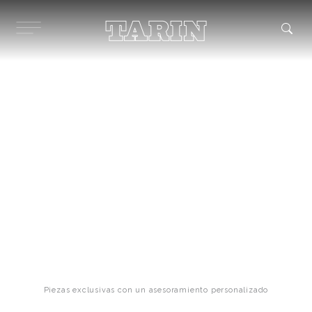
Ir
al
contenido
Colgantes para el día a día
Piezas exclusivas con un asesoramiento personalizado