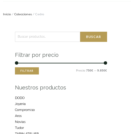
Inicio
/
Colecciones
/ Cedro
Buscar
Precio
Precio
BUSCAR
por:
mínimo
máximo
Filtrar por precio
Precio:
750€
—
9.850€
FILTRAR
Nuestros productos
DODO
Joyeria
Compromiso
Aros
Novias
Tudor
TARIN ATELIER