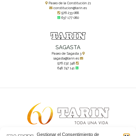
Paseo de la Constitución 21
constitucion@tarin.es
976 233 088
637 177 080
SAGASTA
Paseo de Sagasta 3
sagasta@tarin.es
976 232 348
648 747 141
Gestionar el Consentimiento de