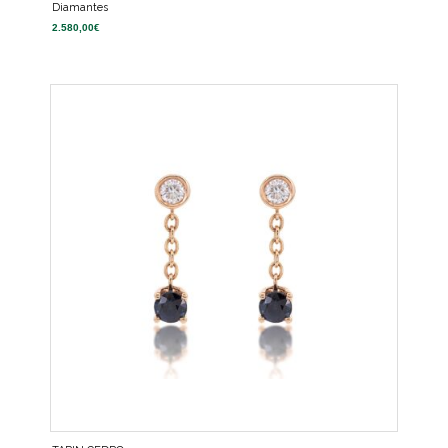
Diamantes
2.580,00
€