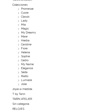
Colecciones
Promesse
Cuore
Classic
Lady
Mia
Magic
My Dreams
Mare
Hiedra
Caroline
Fiore
Helena
Sophie
Cedro
My Name
Elegance
Seda
Rialto
Lumiere
Jolie
Joyas a medida
T by Tarín
TARÍN ATELIER
Sin categoría
RELOJES