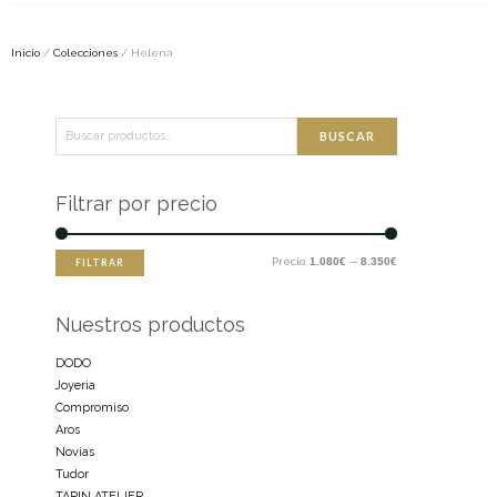
Inicio
/
Colecciones
/ Helena
Buscar
Precio
Precio
BUSCAR
por:
mínimo
máximo
Filtrar por precio
Precio:
1.080€
—
8.350€
FILTRAR
Nuestros productos
DODO
Joyeria
Compromiso
Aros
Novias
Tudor
TARIN ATELIER