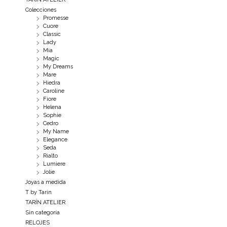
Colecciones
Promesse
Cuore
Classic
Lady
Mia
Magic
My Dreams
Mare
Hiedra
Caroline
Fiore
Helena
Sophie
Cedro
My Name
Elegance
Seda
Rialto
Lumiere
Jolie
Joyas a medida
T by Tarín
TARÍN ATELIER
Sin categoría
RELOJES