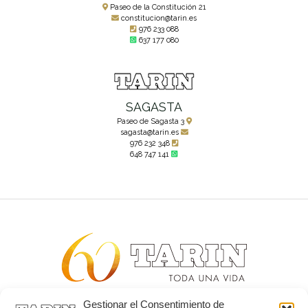
Paseo de la Constitución 21
constitucion@tarin.es
976 233 088
637 177 080
SAGASTA
Paseo de Sagasta 3
sagasta@tarin.es
976 232 348
648 747 141
Gestionar el Consentimiento de