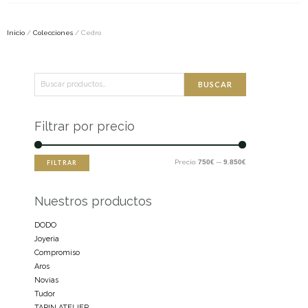
Inicio
/
Colecciones
/ Cedro
Buscar
Precio
Precio
BUSCAR
por:
mínimo
máximo
Filtrar por precio
Precio:
750€
—
9.850€
FILTRAR
Nuestros productos
DODO
Joyeria
Compromiso
Aros
Novias
Tudor
TARIN ATELIER