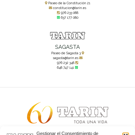
Paseo de la Constitución 21
constitucion@tarin.es
976 233 088
637 177 080
SAGASTA
Paseo de Sagasta 3
sagasta@tarin.es
976 232 348
648 747 141
Gestionar el Consentimiento de