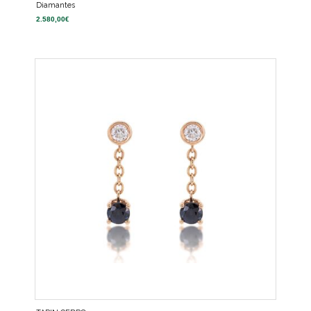
Diamantes
2.580,00
€