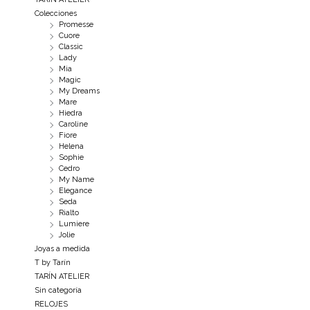
Colecciones
Promesse
Cuore
Classic
Lady
Mia
Magic
My Dreams
Mare
Hiedra
Caroline
Fiore
Helena
Sophie
Cedro
My Name
Elegance
Seda
Rialto
Lumiere
Jolie
Joyas a medida
T by Tarín
TARÍN ATELIER
Sin categoría
RELOJES