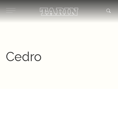
Ir
al
contenido
Cedro