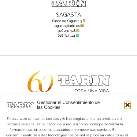
SAGASTA
Paseo de Sagasta 3
sagasta@tarin.es
976 232 348
648 747 141
Gestionar el Consentimiento de
Alta joyería desde 1963
las Cookies
Quiénes somos
Tarín Magazine
En esta web utilizamos cookies y/o tecnologías similares propias y de
Contacto
terceros para analizar el tráfico de la red, así como poder personalizar la
información que ofrece a sus usuarios o promover sus servicios.El
consentimiento de estas tecnologías nos permitirá procesar datos como el