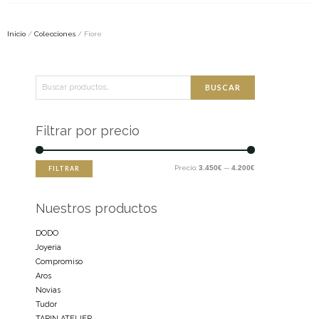
Inicio
/
Colecciones
/ Fiore
Buscar
Precio
Precio
BUSCAR
por:
mínimo
máximo
Filtrar por precio
Precio:
3.450€
—
4.200€
FILTRAR
Nuestros productos
DODO
Joyeria
Compromiso
Aros
Novias
Tudor
TARIN ATELIER