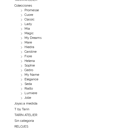
Colecciones
Promesse
Cuore
Classic
Lady
Mia
Magic
My Dreams
Mare
Hiedra
Caroline
Fiore
Helena
Sophie
Cedro
My Name
Elegance
Seda
Rialto
Lumiere
Jolie
Joyas a medida
T by Tarín
TARÍN ATELIER
Sin categoría
RELOJES