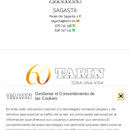
SAGASTA
Paseo de Sagasta 3
sagasta@tarin.es
976 232 348
648 747 141
Gestionar el Consentimiento de
Alta joyería desde 1963
las Cookies
Quiénes somos
Tarín Magazine
En esta web utilizamos cookies y/o tecnologías similares propias y de
Contacto
terceros para analizar el tráfico de la red, así como poder personalizar la
información que ofrece a sus usuarios o promover sus servicios.El
consentimiento de estas tecnologías nos permitirá procesar datos como el