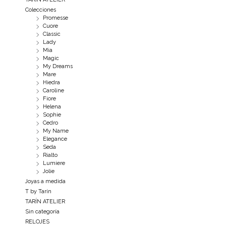
Colecciones
Promesse
Cuore
Classic
Lady
Mia
Magic
My Dreams
Mare
Hiedra
Caroline
Fiore
Helena
Sophie
Cedro
My Name
Elegance
Seda
Rialto
Lumiere
Jolie
Joyas a medida
T by Tarín
TARÍN ATELIER
Sin categoría
RELOJES