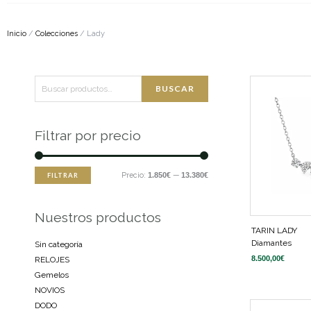
Inicio
/
Colecciones
/ Lady
Buscar
Precio
Precio
BUSCAR
por:
mínimo
máximo
Filtrar por precio
Precio:
1.850€
—
13.380€
FILTRAR
Nuestros productos
TARIN LADY
Diamantes
Sin categoría
8.500,00
€
RELOJES
Gemelos
NOVIOS
DODO