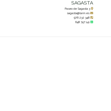
SAGASTA
Paseo de Sagasta 3
sagasta@tarin.es
976 232 348
648 747 141