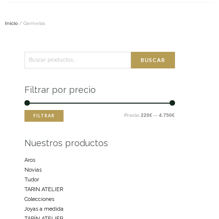
Inicio
/ Gemelos
Buscar
Precio
Precio
BUSCAR
por:
mínimo
máximo
Filtrar por precio
Precio:
220€
—
4.750€
FILTRAR
Nuestros productos
Aros
Novias
Tudor
TARIN ATELIER
Colecciones
Joyas a medida
TARÍN ATELIER