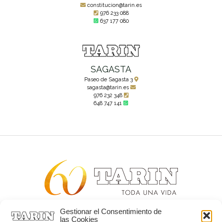
constitucion@tarin.es
976 233 088
637 177 080
SAGASTA
Paseo de Sagasta 3
sagasta@tarin.es
976 232 348
648 747 141
Gestionar el Consentimiento de
Alta joyería desde 1963
las Cookies