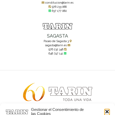
constitucion@tarin.es
976 233 088
637 177 080
SAGASTA
Paseo de Sagasta 3
sagasta@tarin.es
976 232 348
648 747 141
Gestionar el Consentimiento de
Alta joyería desde 1963
las Cookies