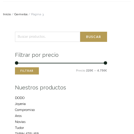
Inicio
/
Gemelos
/ Página 3
Buscar
Precio
Precio
BUSCAR
por:
mínimo
máximo
Filtrar por precio
Precio:
220€
—
4.750€
FILTRAR
Nuestros productos
DODO
Joyeria
Compromiso
Aros
Novias
Tudor
TARIN ATELIER