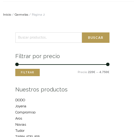
Inicio
/
Gemelos
/ Página 2
Buscar
Precio
Precio
BUSCAR
por:
mínimo
máximo
Filtrar por precio
Precio:
220€
—
4.750€
FILTRAR
Nuestros productos
DODO
Joyeria
Compromiso
Aros
Novias
Tudor
TARIN ATELIER