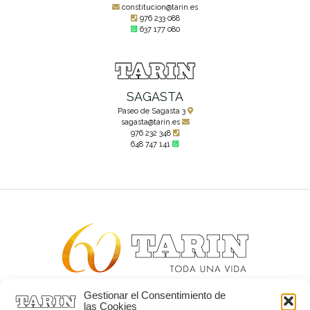
constitucion@tarin.es
976 233 088
637 177 080
SAGASTA
Paseo de Sagasta 3
sagasta@tarin.es
976 232 348
648 747 141
Gestionar el Consentimiento de
Alta joyería desde 1963
las Cookies