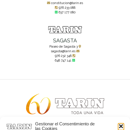
constitucion@tarin.es
976 233 088
637 177 080
SAGASTA
Paseo de Sagasta 3
sagasta@tarin.es
976 232 348
648 747 141
Gestionar el Consentimiento de
Alta joyería desde 1963
las Cookies