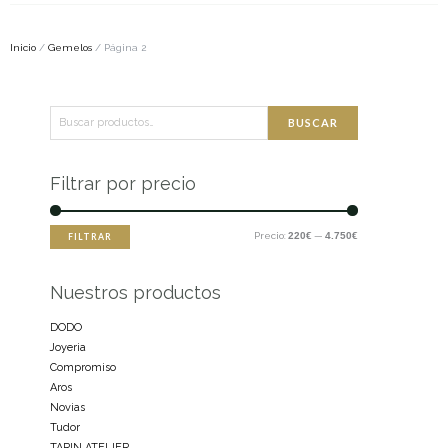
Inicio
/
Gemelos
/ Página 2
Buscar
Precio
Precio
BUSCAR
por:
mínimo
máximo
Filtrar por precio
Precio:
220€
—
4.750€
FILTRAR
Nuestros productos
DODO
Joyeria
Compromiso
Aros
Novias
Tudor
TARIN ATELIER