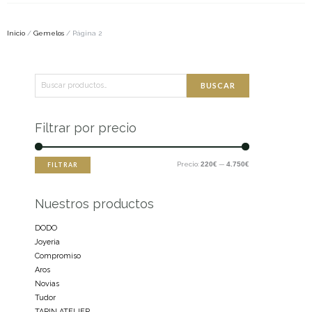
Inicio
/
Gemelos
/ Página 2
Buscar
Precio
Precio
BUSCAR
por:
mínimo
máximo
Filtrar por precio
Precio:
220€
—
4.750€
FILTRAR
Nuestros productos
DODO
Joyeria
Compromiso
Aros
Novias
Tudor
TARIN ATELIER