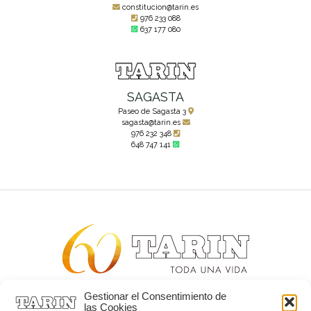
constitucion@tarin.es
976 233 088
637 177 080
SAGASTA
Paseo de Sagasta 3
sagasta@tarin.es
976 232 348
648 747 141
Gestionar el Consentimiento de
Alta joyería desde 1963
las Cookies