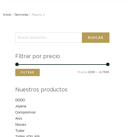
Inicio
/
Gemelos
/ Página 2
Buscar
Precio
Precio
BUSCAR
por:
mínimo
máximo
Filtrar por precio
Precio:
220€
—
4.750€
FILTRAR
Nuestros productos
DODO
Joyeria
Compromiso
Aros
Novias
Tudor
TARIN ATELIER