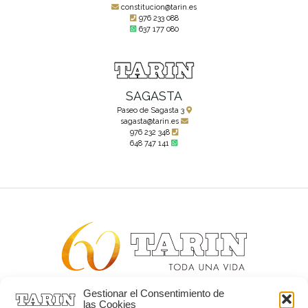
constitucion@tarin.es
976 233 088
637 177 080
SAGASTA
Paseo de Sagasta 3
sagasta@tarin.es
976 232 348
648 747 141
Gestionar el Consentimiento de
Alta joyería desde 1963
las Cookies