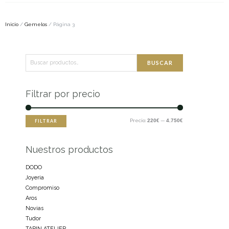
Inicio
/
Gemelos
/ Página 3
Buscar
Precio
Precio
BUSCAR
por:
mínimo
máximo
Filtrar por precio
Precio:
220€
—
4.750€
FILTRAR
Nuestros productos
DODO
Joyeria
Compromiso
Aros
Novias
Tudor
TARIN ATELIER