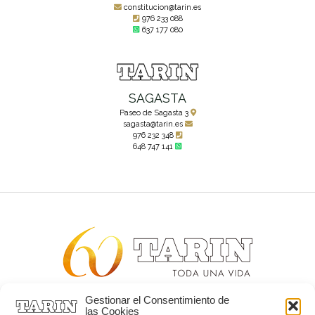
constitucion@tarin.es
976 233 088
637 177 080
SAGASTA
Paseo de Sagasta 3
sagasta@tarin.es
976 232 348
648 747 141
Gestionar el Consentimiento de
Alta joyería desde 1963
las Cookies