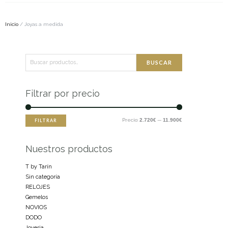
Inicio
/ Joyas a medida
Buscar
Precio
Precio
BUSCAR
por:
mínimo
máximo
Filtrar por precio
Precio:
2.720€
—
11.900€
FILTRAR
Nuestros productos
T by Tarín
Sin categoría
RELOJES
Gemelos
NOVIOS
DODO
Joyeria