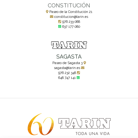
CONSTITUCIÓN
Paseo de la Constitución 21
constitucion@tarin.es
976 233 088
637 177 080
SAGASTA
Paseo de Sagasta 3
sagasta@tarin.es
976 232 348
648 747 141