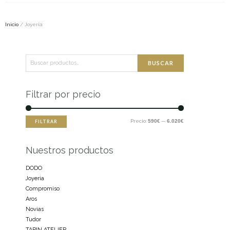
Inicio
/ Joyeria
Buscar
Precio
Precio
BUSCAR
por:
mínimo
máximo
Filtrar por precio
Precio:
590€
—
6.020€
FILTRAR
Nuestros productos
DODO
Joyeria
Compromiso
Aros
Novias
Tudor
TARIN ATELIER