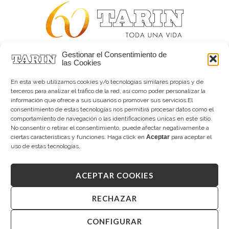
Gestionar el Consentimiento de
Alta joyería desde 1963
las Cookies
Quiénes somos
Tarín Magazine
En esta web utilizamos cookies y/o tecnologías similares propias y de
Contacto
terceros para analizar el tráfico de la red, así como poder personalizar la
información que ofrece a sus usuarios o promover sus servicios.El
consentimiento de estas tecnologías nos permitirá procesar datos como el
comportamiento de navegación o las identificaciones únicas en este sitio.
No consentir o retirar el consentimiento, puede afectar negativamente a
ciertas características y funciones. Haga click en
Aceptar
para aceptar el
uso de estas tecnologías.
ACEPTAR COOKIES
Copyright © 2026 Tarín Joyeros
Aviso legal
|
Política de uso
|
Política de privacidad
|
Canal interno de información
|
Cookies (UE)
|
RECHAZAR
Declaración de accesibilidad
CONFIGURAR
Desarrollado por
Mandalorian Solutions