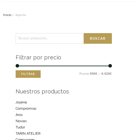
Inicio
/ Joyeria
Buscar
Precio
Precio
BUSCAR
por:
mínimo
máximo
Filtrar por precio
Precio:
590€
—
6.020€
FILTRAR
Nuestros productos
Joyeria
Compromiso
Aros
Novias
Tudor
TARIN ATELIER
Colecciones