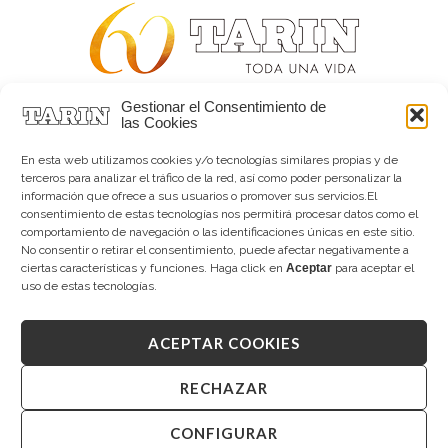
Gestionar el Consentimiento de
Alta joyería desde 1963
las Cookies
Quiénes somos
Tarín Magazine
En esta web utilizamos cookies y/o tecnologías similares propias y de
Contacto
terceros para analizar el tráfico de la red, así como poder personalizar la
información que ofrece a sus usuarios o promover sus servicios.El
consentimiento de estas tecnologías nos permitirá procesar datos como el
comportamiento de navegación o las identificaciones únicas en este sitio.
No consentir o retirar el consentimiento, puede afectar negativamente a
ciertas características y funciones. Haga click en
Aceptar
para aceptar el
uso de estas tecnologías.
ACEPTAR COOKIES
Copyright © 2026 Tarín Joyeros
Aviso legal
|
Política de uso
|
Política de privacidad
|
Canal interno de información
|
Cookies (UE)
|
RECHAZAR
Declaración de accesibilidad
CONFIGURAR
Desarrollado por
Mandalorian Solutions