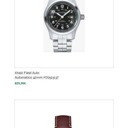
Khaki Field Auto
Automático 42mm H70515137
825,00
€