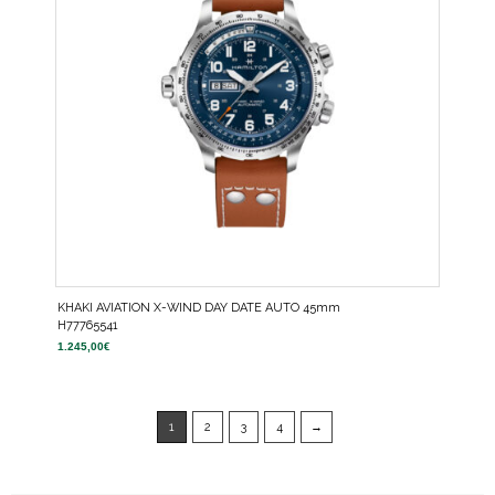
KHAKI AVIATION X-WIND DAY DATE AUTO 45mm
H77765541
1.245,00
€
1
2
3
4
→