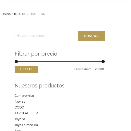
Inicio
/
RELOJES
/ HAMILTON
Buscar
Precio
Precio
BUSCAR
por:
mínimo
máximo
Filtrar por precio
Precio:
440€
—
2.600€
FILTRAR
Nuestros productos
Compromiso
Novias
DODO
TARIN ATELIER
Joyeria
Joyas a medida
Aros