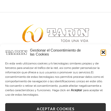
Gestionar el Consentimiento de
Alta joyería desde 1963
las Cookies
Quiénes somos
Tarín Magazine
En esta web utilizamos cookies y/o tecnologías similares propias y de
Contacto
terceros para analizar el tráfico de la red, así como poder personalizar la
información que ofrece a sus usuarios o promover sus servicios.El
consentimiento de estas tecnologías nos permitirá procesar datos como el
comportamiento de navegación o las identificaciones únicas en este sitio.
No consentir o retirar el consentimiento, puede afectar negativamente a
ciertas características y funciones. Haga click en
Aceptar
para aceptar el
uso de estas tecnologías.
ACEPTAR COOKIES
Copyright © 2026 Tarín Joyeros