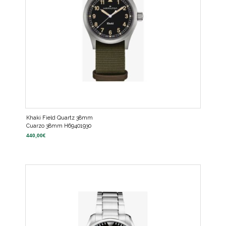
Khaki Field Quartz 38mm
Cuarzo 38mm H69401930
440,00
€