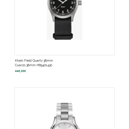
Khaki Field Quartz 38mm
Cuarzo 38mm H69401430
440,00
€