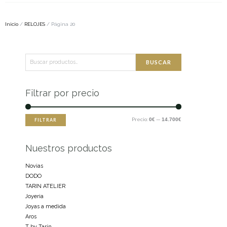
Inicio
/
RELOJES
/ Página 20
Buscar
Precio
Precio
BUSCAR
por:
mínimo
máximo
Filtrar por precio
Precio:
0€
—
14.700€
FILTRAR
Nuestros productos
Novias
DODO
TARIN ATELIER
Joyeria
Joyas a medida
Aros
T by Tarín