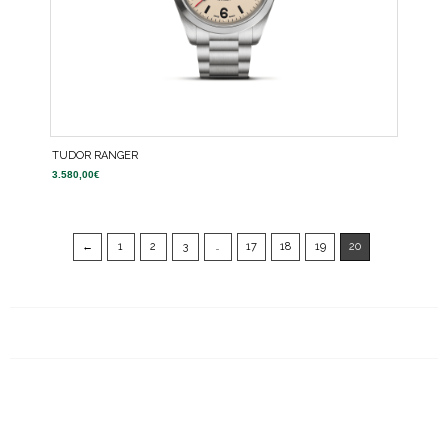
TUDOR RANGER
3.580,00
€
←
1
2
3
…
17
18
19
20