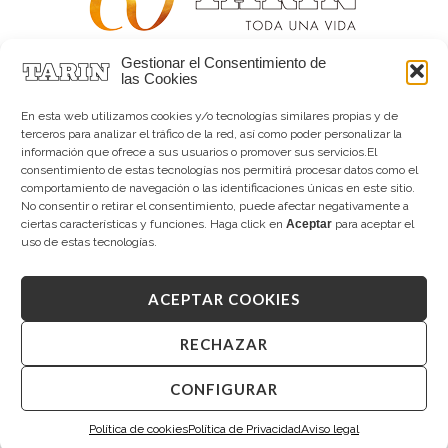
Gestionar el Consentimiento de
Alta joyería desde 1963
las Cookies
Quiénes somos
Tarín Magazine
En esta web utilizamos cookies y/o tecnologías similares propias y de
Contacto
terceros para analizar el tráfico de la red, así como poder personalizar la
información que ofrece a sus usuarios o promover sus servicios.El
consentimiento de estas tecnologías nos permitirá procesar datos como el
comportamiento de navegación o las identificaciones únicas en este sitio.
No consentir o retirar el consentimiento, puede afectar negativamente a
ciertas características y funciones. Haga click en
Aceptar
para aceptar el
uso de estas tecnologías.
ACEPTAR COOKIES
Copyright © 2026 Tarín Joyeros
Aviso legal
|
Política de uso
|
Política de privacidad
|
Canal interno de información
|
Cookies (UE)
|
RECHAZAR
Declaración de accesibilidad
CONFIGURAR
Desarrollado por
Mandalorian Solutions
Política de cookies
Política de Privacidad
Aviso legal
Te resolvemos tus dudas.