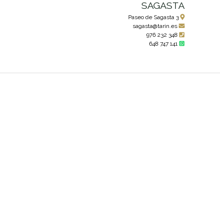
SAGASTA
Paseo de Sagasta 3
sagasta@tarin.es
976 232 348
648 747 141