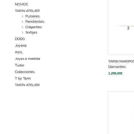
NOVIOS
TARIN ATELIER
Pulseras
Pendientes
Colgantes
Sortijas
DODO
Joyeria
Aros
Joyas a medida
TARIN MARIPO
Tudor
Diamantes
Colecciones
1.290,00
€
T by Tarín
TARÍN ATELIER