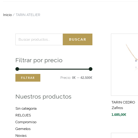
Inicio
/ TARIN ATELIER
Buscar
Precio
Precio
BUSCAR
por:
mínimo
máximo
Filtrar por precio
Precio:
0€
—
42.500€
FILTRAR
Nuestros productos
TARIN CEDRO
Zafiros
Sin categoría
1.685,00
€
RELOJES
Compromiso
Gemelos
Novias