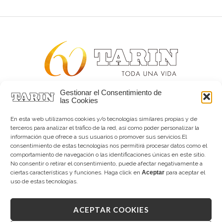
Gestionar el Consentimiento de
Alta joyería desde 1963
las Cookies
Quiénes somos
Tarín Magazine
En esta web utilizamos cookies y/o tecnologías similares propias y de
Contacto
terceros para analizar el tráfico de la red, así como poder personalizar la
información que ofrece a sus usuarios o promover sus servicios.El
consentimiento de estas tecnologías nos permitirá procesar datos como el
comportamiento de navegación o las identificaciones únicas en este sitio.
No consentir o retirar el consentimiento, puede afectar negativamente a
ciertas características y funciones. Haga click en
Aceptar
para aceptar el
uso de estas tecnologías.
ACEPTAR COOKIES
Copyright © 2026 Tarín Joyeros
Aviso legal
|
Política de uso
|
Política de privacidad