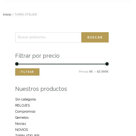
Inicio
/ TARIN ATELIER
Buscar
Precio
Precio
BUSCAR
por:
mínimo
máximo
Filtrar por precio
Precio:
0€
—
42.500€
FILTRAR
Nuestros productos
Sin categoría
RELOJES
Compromiso
Gemelos
Novias
NOVIOS
TARIN ATELIER