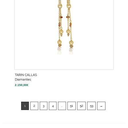
TARIN CALLAS
Diamantes
2.150,00
€
1
2
3
4
…
51
52
53
→