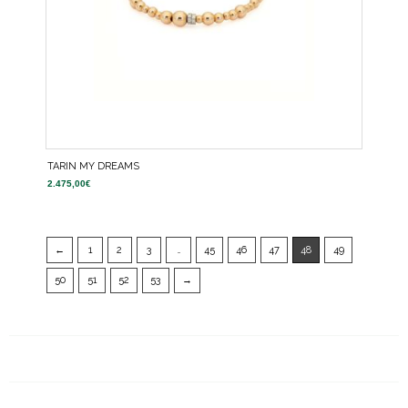
TARIN MY DREAMS
2.475,00
€
←
1
2
3
…
45
46
47
48
49
50
51
52
53
→