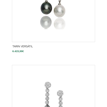
TARIN VERSÁTIL
6.415,00
€