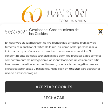
Gestionar el Consentimiento de
Alta joyería desde 1963
las Cookies
Quiénes somos
Tarín Magazine
En esta web utilizamos cookies y/o tecnologías similares propias y de
Contacto
terceros para analizar el tráfico de la red, así como poder personalizar la
información que ofrece a sus usuarios o promover sus servicios.El
consentimiento de estas tecnologías nos permitirá procesar datos como el
comportamiento de navegación o las identificaciones únicas en este sitio.
No consentir o retirar el consentimiento, puede afectar negativamente a
ciertas características y funciones. Haga click en
Aceptar
para aceptar el
uso de estas tecnologías.
ACEPTAR COOKIES
Copyright © 2026 Tarín Joyeros
Aviso legal
|
Política de uso
|
Política de privacidad
|
Canal interno de información
|
Cookies (UE)
|
RECHAZAR
Declaración de accesibilidad