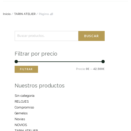
Inicio
/
TARIN ATELIER
/ Página 48
Buscar
Precio
Precio
BUSCAR
por:
mínimo
máximo
Filtrar por precio
Precio:
0€
—
42.500€
FILTRAR
Nuestros productos
Sin categoría
RELOJES
Compromiso
Gemelos
Novias
NOVIOS
TARIN ATELIER