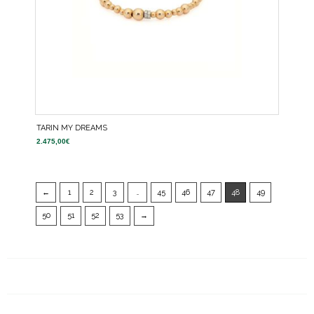
TARIN MY DREAMS
2.475,00
€
←
1
2
3
…
45
46
47
48
49
50
51
52
53
→