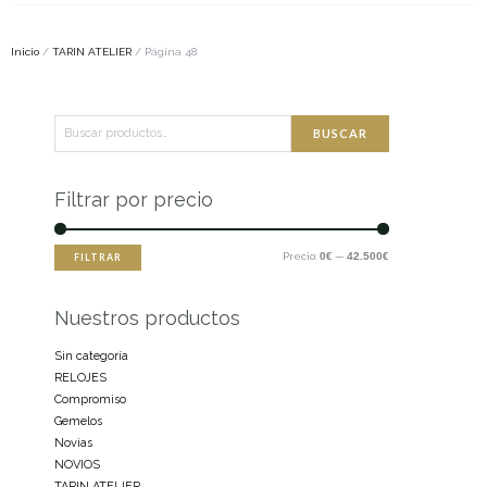
Inicio
/
TARIN ATELIER
/ Página 48
Buscar
Precio
Precio
BUSCAR
por:
mínimo
máximo
Filtrar por precio
Precio:
0€
—
42.500€
FILTRAR
Nuestros productos
Sin categoría
RELOJES
Compromiso
Gemelos
Novias
NOVIOS
TARIN ATELIER