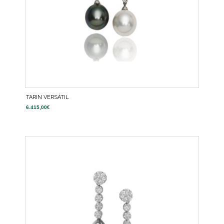
TARIN VERSÁTIL
6.415,00
€