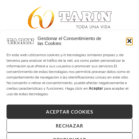
Gestionar el Consentimiento de
Alta joyería desde 1963
las Cookies
Quiénes somos
Tarín Magazine
En esta web utilizamos cookies y/o tecnologías similares propias y de
Contacto
terceros para analizar el tráfico de la red, así como poder personalizar la
información que ofrece a sus usuarios o promover sus servicios.El
consentimiento de estas tecnologías nos permitirá procesar datos como el
comportamiento de navegación o las identificaciones únicas en este sitio.
No consentir o retirar el consentimiento, puede afectar negativamente a
ciertas características y funciones. Haga click en
Aceptar
para aceptar el
uso de estas tecnologías.
ACEPTAR COOKIES
Copyright © 2026 Tarín Joyeros
Aviso legal
|
Política de uso
|
Política de privacidad
|
Canal interno de información
|
Cookies (UE)
|
RECHAZAR
Declaración de accesibilidad