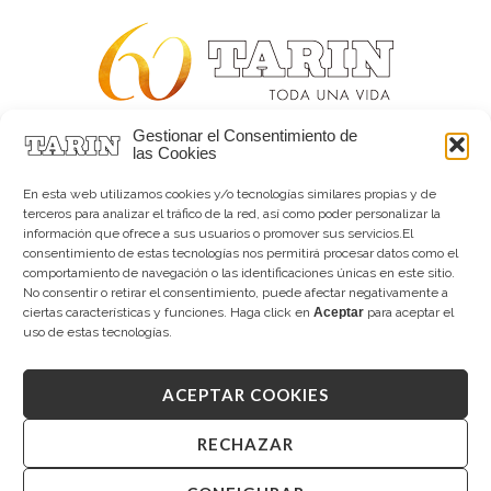
Gestionar el Consentimiento de
Alta joyería desde 1963
las Cookies
Quiénes somos
Tarín Magazine
En esta web utilizamos cookies y/o tecnologías similares propias y de
Contacto
terceros para analizar el tráfico de la red, así como poder personalizar la
información que ofrece a sus usuarios o promover sus servicios.El
consentimiento de estas tecnologías nos permitirá procesar datos como el
comportamiento de navegación o las identificaciones únicas en este sitio.
No consentir o retirar el consentimiento, puede afectar negativamente a
ciertas características y funciones. Haga click en
Aceptar
para aceptar el
uso de estas tecnologías.
ACEPTAR COOKIES
Copyright © 2026 Tarín Joyeros
Aviso legal
|
Política de uso
|
Política de privacidad
|
Canal interno de información
|
Cookies (UE)
|
RECHAZAR
Declaración de accesibilidad