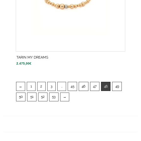
TARIN MY DREAMS
2.475,00
€
←
1
2
3
…
45
46
47
48
49
50
51
52
53
→