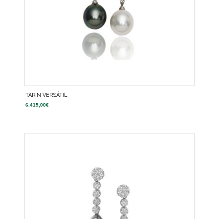
TARIN VERSÁTIL
6.415,00
€