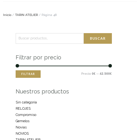
Inicio
/
TARIN ATELIER
/ Página 48
Buscar
Precio
Precio
BUSCAR
por:
mínimo
máximo
Filtrar por precio
Precio:
0€
—
42.500€
FILTRAR
Nuestros productos
Sin categoría
RELOJES
Compromiso
Gemelos
Novias
NOVIOS
TARIN ATELIER