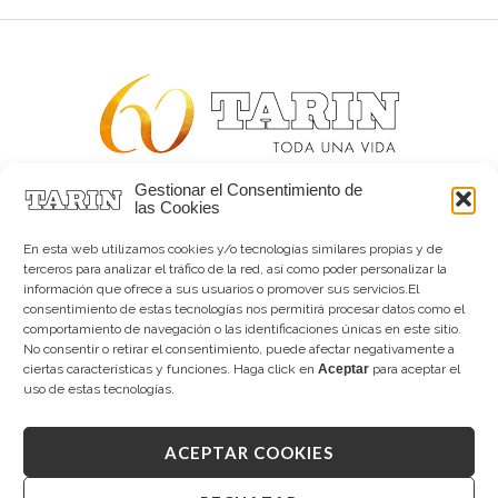
Gestionar el Consentimiento de
Alta joyería desde 1963
las Cookies
Quiénes somos
Tarín Magazine
En esta web utilizamos cookies y/o tecnologías similares propias y de
Contacto
terceros para analizar el tráfico de la red, así como poder personalizar la
información que ofrece a sus usuarios o promover sus servicios.El
consentimiento de estas tecnologías nos permitirá procesar datos como el
comportamiento de navegación o las identificaciones únicas en este sitio.
No consentir o retirar el consentimiento, puede afectar negativamente a
ciertas características y funciones. Haga click en
Aceptar
para aceptar el
uso de estas tecnologías.
ACEPTAR COOKIES
Copyright © 2026 Tarín Joyeros
Aviso legal
|
Política de uso
|
Política de privacidad