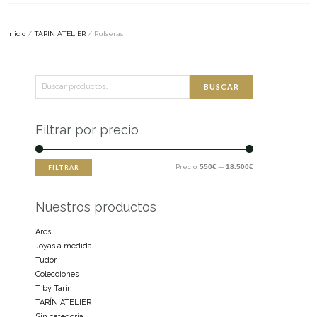
Inicio
/
TARIN ATELIER
/ Pulseras
Buscar
Precio
Precio
BUSCAR
por:
mínimo
máximo
Filtrar por precio
Precio:
550€
—
18.500€
FILTRAR
Nuestros productos
Aros
Joyas a medida
Tudor
Colecciones
T by Tarín
TARÍN ATELIER
Sin categoría