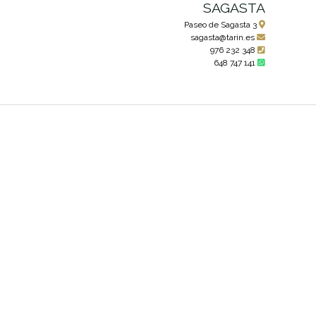
SAGASTA
Paseo de Sagasta 3
sagasta@tarin.es
976 232 348
648 747 141