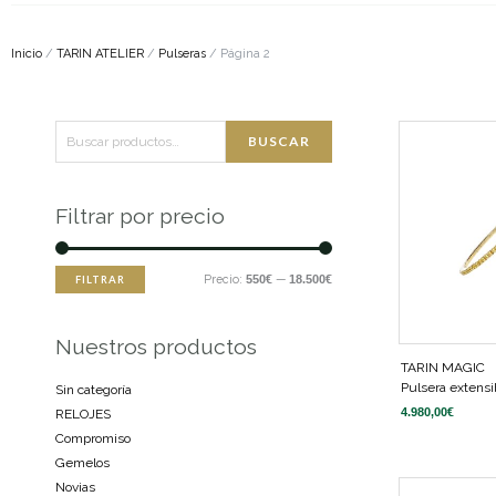
Inicio
/
TARIN ATELIER
/
Pulseras
/ Página 2
Buscar
Precio
Precio
BUSCAR
por:
mínimo
máximo
Filtrar por precio
Precio:
550€
—
18.500€
FILTRAR
Nuestros productos
TARIN MAGIC
Pulsera extensib
Sin categoría
4.980,00
€
RELOJES
Compromiso
Gemelos
Novias