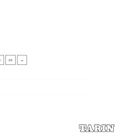
9
10
→