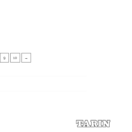
9
10
→