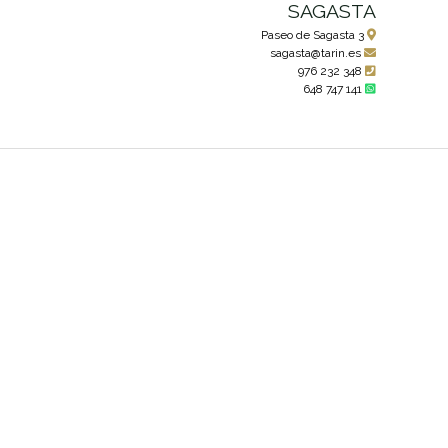
SAGASTA
Paseo de Sagasta 3
sagasta@tarin.es
976 232 348
648 747 141