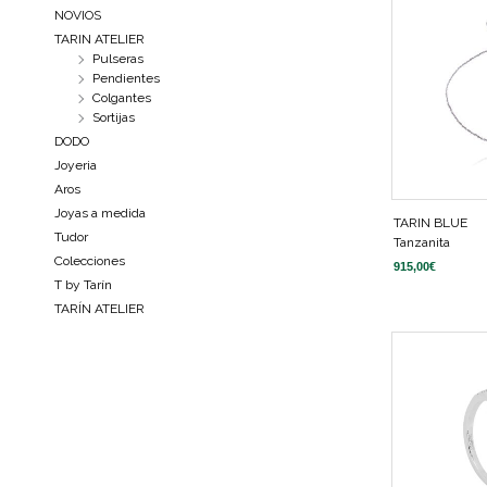
NOVIOS
TARIN ATELIER
Pulseras
Pendientes
Colgantes
Sortijas
DODO
Joyeria
Aros
Joyas a medida
TARIN BLUE
Tudor
Tanzanita
Colecciones
915,00
€
T by Tarín
TARÍN ATELIER