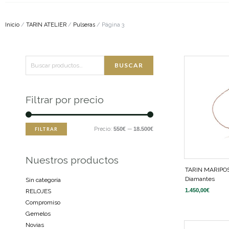
Inicio
/
TARIN ATELIER
/
Pulseras
/ Página 3
Buscar
Precio
Precio
BUSCAR
por:
mínimo
máximo
Filtrar por precio
Precio:
550€
—
18.500€
FILTRAR
Nuestros productos
TARIN MARIPO
Diamantes
Sin categoría
1.450,00
€
RELOJES
Compromiso
Gemelos
Novias