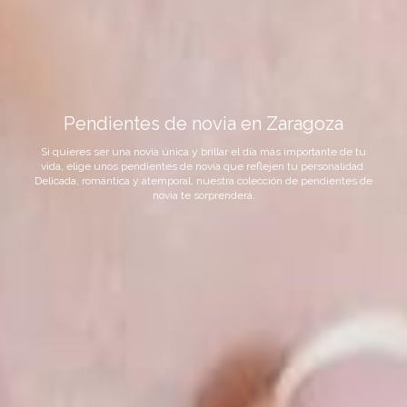
Pendientes de novia en Zaragoza
Si quieres ser una novia única y brillar el día más importante de tu
vida, elige unos pendientes de novia que reflejen tu personalidad.
Delicada, romántica y atemporal, nuestra colección de pendientes de
novia te sorprenderá.