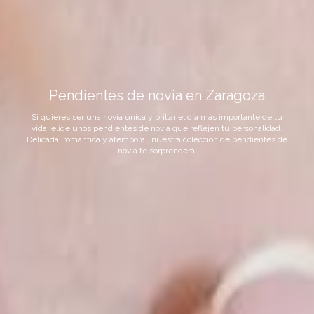
Pendientes de novia en Zaragoza
Si quieres ser una novia única y brillar el día más importante de tu
vida, elige unos pendientes de novia que reflejen tu personalidad.
Delicada, romántica y atemporal, nuestra colección de pendientes de
novia te sorprenderá.