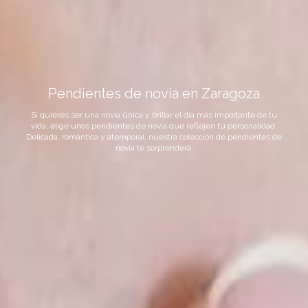
Pendientes de novia en Zaragoza
Si quieres ser una novia única y brillar el día más importante de tu
vida, elige unos pendientes de novia que reflejen tu personalidad.
Delicada, romántica y atemporal, nuestra colección de pendientes de
novia te sorprenderá.