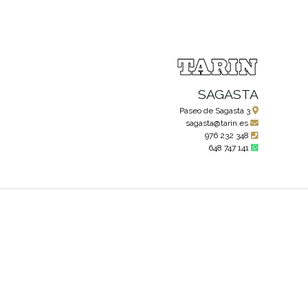
SAGASTA
Paseo de Sagasta 3
sagasta@tarin.es
976 232 348
648 747 141