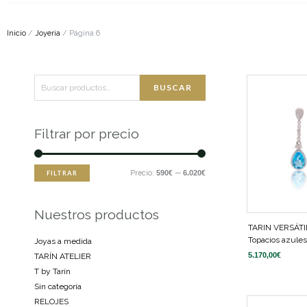
Inicio
/
Joyeria
/ Página 6
Buscar
Precio
Precio
BUSCAR
por:
mínimo
máximo
Filtrar por precio
Precio:
590€
—
6.020€
FILTRAR
Nuestros productos
TARIN VERSÁTI
Topacios azule
Joyas a medida
5.170,00
€
TARÍN ATELIER
T by Tarín
Sin categoría
RELOJES