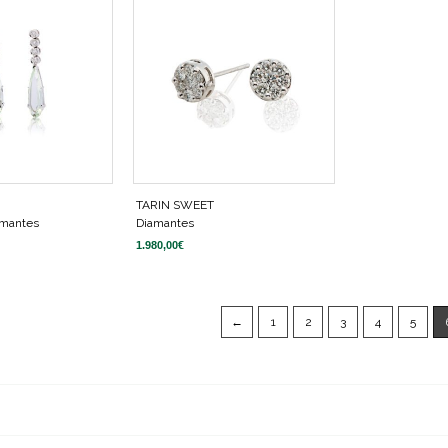
TARIN SWEET
iamantes
Diamantes
1.980,00
€
←
1
2
3
4
5