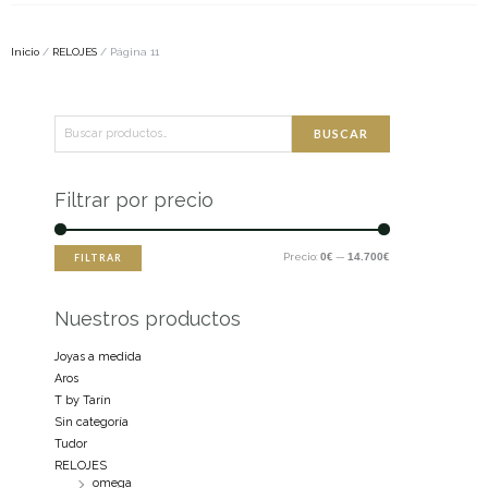
Inicio
/
RELOJES
/ Página 11
Buscar
Precio
Precio
BUSCAR
por:
mínimo
máximo
Filtrar por precio
Precio:
0€
—
14.700€
FILTRAR
Nuestros productos
Joyas a medida
Aros
T by Tarín
Sin categoría
Tudor
RELOJES
omega