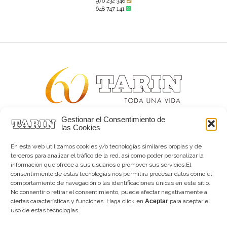
976 232 348
648 747 141
Gestionar el Consentimiento de
Alta joyería desde 1963
las Cookies
Quiénes somos
Tarín Magazine
En esta web utilizamos cookies y/o tecnologías similares propias y de
Contacto
terceros para analizar el tráfico de la red, así como poder personalizar la
información que ofrece a sus usuarios o promover sus servicios.El
consentimiento de estas tecnologías nos permitirá procesar datos como el
comportamiento de navegación o las identificaciones únicas en este sitio.
No consentir o retirar el consentimiento, puede afectar negativamente a
ciertas características y funciones. Haga click en
Aceptar
para aceptar el
uso de estas tecnologías.