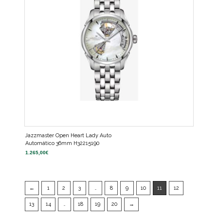
Jazzmaster Open Heart Lady Auto
Automático 36mm H32215190
1.265,00
€
←
1
2
3
…
8
9
10
11
12
13
14
…
18
19
20
→