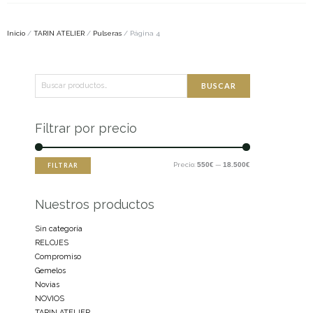
Inicio
/
TARIN ATELIER
/
Pulseras
/ Página 4
Buscar
Precio
Precio
BUSCAR
por:
mínimo
máximo
Filtrar por precio
Precio:
550€
—
18.500€
FILTRAR
Nuestros productos
Sin categoría
RELOJES
Compromiso
Gemelos
Novias
NOVIOS
TARIN ATELIER