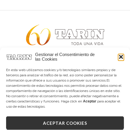
Gestionar el Consentimiento de
Alta joyería desde 1963
las Cookies
Quiénes somos
Tarín Magazine
En esta web utilizamos cookies y/o tecnologías similares propias y de
Contacto
terceros para analizar el tráfico de la red, así como poder personalizar la
información que ofrece a sus usuarios o promover sus servicios.El
consentimiento de estas tecnologías nos permitirá procesar datos como el
comportamiento de navegación o las identificaciones únicas en este sitio.
No consentir o retirar el consentimiento, puede afectar negativamente a
ciertas características y funciones. Haga click en
Aceptar
para aceptar el
uso de estas tecnologías.
ACEPTAR COOKIES
Copyright © 2026 Tarín Joyeros