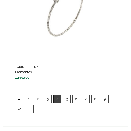
TARIN HELENA
Diamantes
1.990,00
€
←
1
2
3
4
5
6
7
8
9
10
→