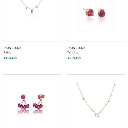
TARIN CEDRO
TARIN CEDRO
Zafiros
Turmalinas
1.685,00
€
1.780,00
€