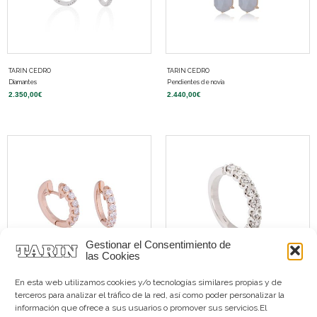
TARIN CEDRO
TARIN CEDRO
Diamantes
Pendientes de novia
2.350,00
€
2.440,00
€
Gestionar el Consentimiento de
las Cookies
En esta web utilizamos cookies y/o tecnologías similares propias y de
terceros para analizar el tráfico de la red, así como poder personalizar la
TARIN CEDRO
TARIN CEDRO
información que ofrece a sus usuarios o promover sus servicios.El
Pendientes de novia
Diamantes