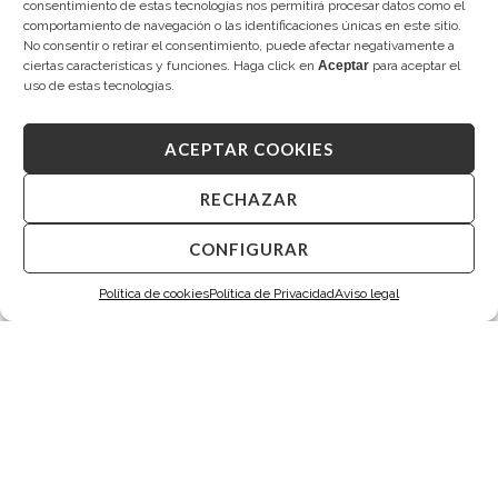
consentimiento de estas tecnologías nos permitirá procesar datos como el
2.450,00
€
2.495,00
€
comportamiento de navegación o las identificaciones únicas en este sitio.
No consentir o retirar el consentimiento, puede afectar negativamente a
ciertas características y funciones. Haga click en
Aceptar
para aceptar el
uso de estas tecnologías.
ACEPTAR COOKIES
RECHAZAR
CONFIGURAR
Política de cookies
Política de Privacidad
Aviso legal
TARIN CEDRO
TARIN CEDRO
Diamantes
Pendientes de novia
2.580,00
€
2.680,00
€