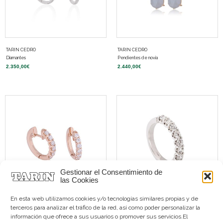
TARIN CEDRO
TARIN CEDRO
Diamantes
Pendientes de novia
2.350,00
€
2.440,00
€
Gestionar el Consentimiento de
las Cookies
En esta web utilizamos cookies y/o tecnologías similares propias y de
terceros para analizar el tráfico de la red, así como poder personalizar la
TARIN CEDRO
TARIN CEDRO
información que ofrece a sus usuarios o promover sus servicios.El
Pendientes de novia
Diamantes