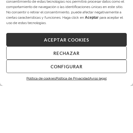
consentimiento de estas tecnologías nos permitirá procesar datos como el
2.450,00
€
2.495,00
€
comportamiento de navegación o las identificaciones únicas en este sitio.
No consentir o retirar el consentimiento, puede afectar negativamente a
ciertas características y funciones. Haga click en
Aceptar
para aceptar el
uso de estas tecnologías.
ACEPTAR COOKIES
RECHAZAR
CONFIGURAR
Política de cookies
Política de Privacidad
Aviso legal
TARIN CEDRO
TARIN CEDRO
Diamantes
Pendientes de novia
2.580,00
€
2.680,00
€