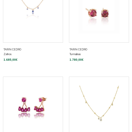
TARIN CEDRO
TARIN CEDRO
Zafiros
Turmalinas
1.685,00
€
1.780,00
€