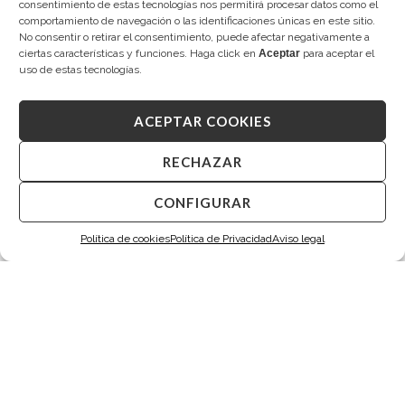
consentimiento de estas tecnologías nos permitirá procesar datos como el
2.450,00
€
2.495,00
€
comportamiento de navegación o las identificaciones únicas en este sitio.
No consentir o retirar el consentimiento, puede afectar negativamente a
ciertas características y funciones. Haga click en
Aceptar
para aceptar el
uso de estas tecnologías.
ACEPTAR COOKIES
RECHAZAR
CONFIGURAR
Política de cookies
Política de Privacidad
Aviso legal
TARIN CEDRO
TARIN CEDRO
Diamantes
Pendientes de novia
2.580,00
€
2.680,00
€