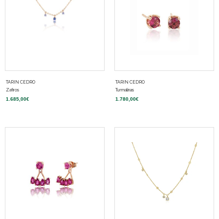
TARIN CEDRO
TARIN CEDRO
Zafiros
Turmalinas
1.685,00
€
1.780,00
€