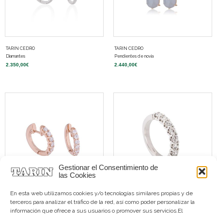
TARIN CEDRO
TARIN CEDRO
Diamantes
Pendientes de novia
2.350,00
€
2.440,00
€
Gestionar el Consentimiento de
las Cookies
En esta web utilizamos cookies y/o tecnologías similares propias y de
terceros para analizar el tráfico de la red, así como poder personalizar la
TARIN CEDRO
TARIN CEDRO
información que ofrece a sus usuarios o promover sus servicios.El
Pendientes de novia
Diamantes