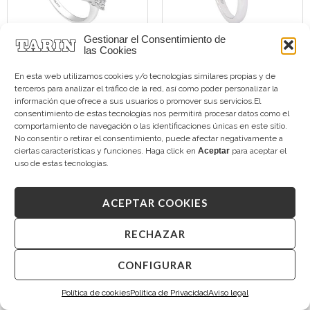
Gestionar el Consentimiento de
las Cookies
TARIN CLASSIC
TARIN ILUSIÓN
En esta web utilizamos cookies y/o tecnologías similares propias y de
Tanzanita y Diamantes
Diamantes
terceros para analizar el tráfico de la red, así como poder personalizar la
4.650,00
€
5.380,00
€
información que ofrece a sus usuarios o promover sus servicios.El
consentimiento de estas tecnologías nos permitirá procesar datos como el
comportamiento de navegación o las identificaciones únicas en este sitio.
No consentir o retirar el consentimiento, puede afectar negativamente a
ciertas características y funciones. Haga click en
Aceptar
para aceptar el
uso de estas tecnologías.
ACEPTAR COOKIES
RECHAZAR
CONFIGURAR
TARIN SWEET
TARIN PROMESSE
Política de cookies
Política de Privacidad
Aviso legal
Diamantes
Diamantes