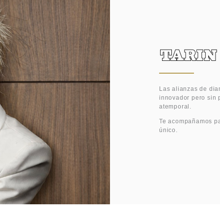
Las alianzas de di
innovador pero sin p
atemporal.
Te acompañamos par
único.