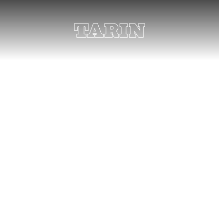
llos de compromiso en Zarag
uye una declaración de amor, un compromiso de un enlace total y la