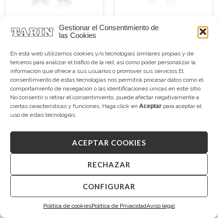
Gestionar el Consentimiento de
las Cookies
TARIN FIORE
TARIN MARE
Zafiros diamantes
Pendientes Amatistas
En esta web utilizamos cookies y/o tecnologías similares propias y de
2.600,00
€
950,00
€
terceros para analizar el tráfico de la red, así como poder personalizar la
información que ofrece a sus usuarios o promover sus servicios.El
consentimiento de estas tecnologías nos permitirá procesar datos como el
comportamiento de navegación o las identificaciones únicas en este sitio.
No consentir o retirar el consentimiento, puede afectar negativamente a
ciertas características y funciones. Haga click en
Aceptar
para aceptar el
uso de estas tecnologías.
ACEPTAR COOKIES
RECHAZAR
CONFIGURAR
TARIN MARE
TARIN CEDRO
Topacio Sky
Zafiros y Diamantes
Política de cookies
Política de Privacidad
Aviso legal
950,00
€
1.990,00
€