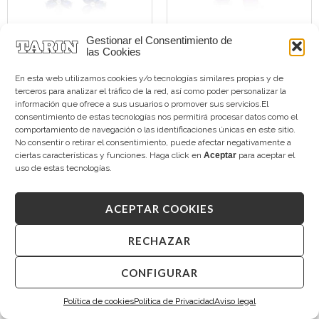
Gestionar el Consentimiento de
las Cookies
TARIN FIORE
TARIN MARE
Zafiros diamantes
Pendientes Amatistas
En esta web utilizamos cookies y/o tecnologías similares propias y de
2.600,00
€
950,00
€
terceros para analizar el tráfico de la red, así como poder personalizar la
información que ofrece a sus usuarios o promover sus servicios.El
consentimiento de estas tecnologías nos permitirá procesar datos como el
comportamiento de navegación o las identificaciones únicas en este sitio.
No consentir o retirar el consentimiento, puede afectar negativamente a
ciertas características y funciones. Haga click en
Aceptar
para aceptar el
uso de estas tecnologías.
ACEPTAR COOKIES
RECHAZAR
CONFIGURAR
TARIN MARE
TARIN CEDRO
Topacio Sky
Zafiros y Diamantes
Política de cookies
Política de Privacidad
Aviso legal
950,00
€
1.990,00
€