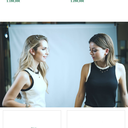
1.190,00
€
1.290,00
€