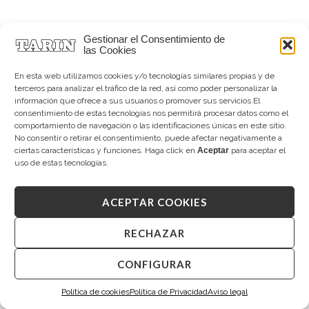
Gestionar el Consentimiento de
las Cookies
En esta web utilizamos cookies y/o tecnologías similares propias y de
terceros para analizar el tráfico de la red, así como poder personalizar la
información que ofrece a sus usuarios o promover sus servicios.El
consentimiento de estas tecnologías nos permitirá procesar datos como el
comportamiento de navegación o las identificaciones únicas en este sitio.
No consentir o retirar el consentimiento, puede afectar negativamente a
ciertas características y funciones. Haga click en
Aceptar
para aceptar el
uso de estas tecnologías.
TARIN HELENA
TARIN HELENA
Diamantes
Diamantes
ACEPTAR COOKIES
1.625,00
€
1.990,00
€
RECHAZAR
CONFIGURAR
Política de cookies
Política de Privacidad
Aviso legal