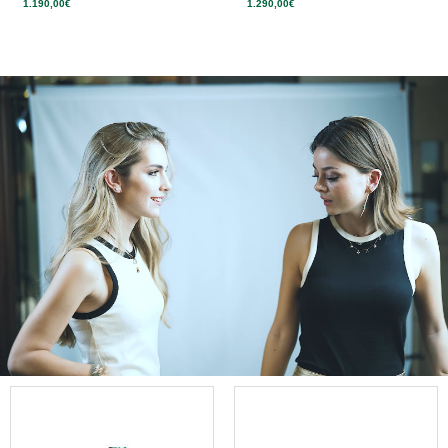
1.190,00
€
1.290,00
€