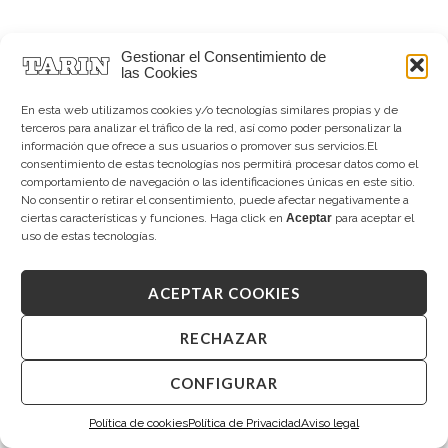
Gestionar el Consentimiento de
las Cookies
En esta web utilizamos cookies y/o tecnologías similares propias y de
terceros para analizar el tráfico de la red, así como poder personalizar la
información que ofrece a sus usuarios o promover sus servicios.El
consentimiento de estas tecnologías nos permitirá procesar datos como el
comportamiento de navegación o las identificaciones únicas en este sitio.
No consentir o retirar el consentimiento, puede afectar negativamente a
ciertas características y funciones. Haga click en
Aceptar
para aceptar el
uso de estas tecnologías.
TARIN HELENA
TARIN HELENA
Diamantes
Diamantes
ACEPTAR COOKIES
1.625,00
€
1.990,00
€
RECHAZAR
CONFIGURAR
Política de cookies
Política de Privacidad
Aviso legal