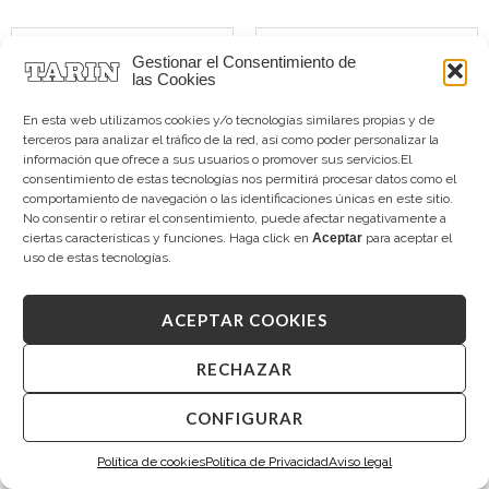
Gestionar el Consentimiento de
las Cookies
En esta web utilizamos cookies y/o tecnologías similares propias y de
terceros para analizar el tráfico de la red, así como poder personalizar la
información que ofrece a sus usuarios o promover sus servicios.El
consentimiento de estas tecnologías nos permitirá procesar datos como el
comportamiento de navegación o las identificaciones únicas en este sitio.
No consentir o retirar el consentimiento, puede afectar negativamente a
ciertas características y funciones. Haga click en
Aceptar
para aceptar el
uso de estas tecnologías.
TARIN MÍA
TARIN MÍA
Diamantes
Diamantes Brown
6.550,00
€
8.500,00
€
ACEPTAR COOKIES
RECHAZAR
CONFIGURAR
Política de cookies
Política de Privacidad
Aviso legal